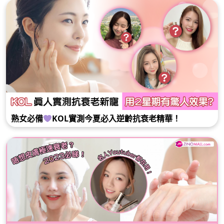
熟女必備
KOL實測今夏必入逆齡抗衰老精華！