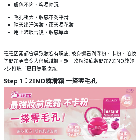
膚色不均、容易暗沉
毛孔粗大，妝感不夠平滑
晴天出汗溶妝，雨天易花妝
用上遮瑕膏後，妝感厚重
種種因素都會導致妝容有瑕疵, 被身邊看到浮粉、卡粉、溶妝
等問題更會令人倍感尷尬。想一次解決底妝問題? ZINO教妳
2步打造「夏日無瑕妝感」!
Step 1：ZINO瞬滑霜 一搽零毛孔