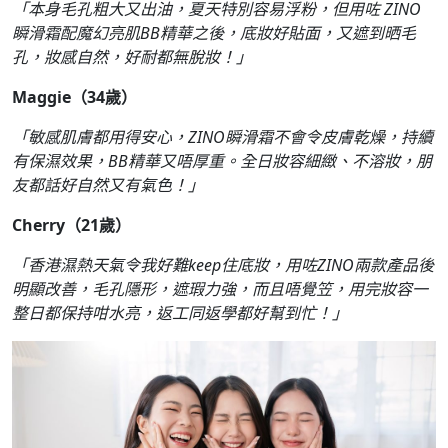
「本身毛孔粗大又出油，夏天特別容易浮粉，但用咗 ZINO
瞬滑霜配魔幻亮肌BB精華之後，底妝好貼面，又遮到晒毛
孔，妝感自然，好耐都無脫妝！」
Maggie（34歲）
「敏感肌膚都用得安心，ZINO瞬滑霜不會令皮膚乾燥，持續
有保濕效果，BB精華又唔厚重。全日妝容細緻、不溶妝，朋
友都話好自然又有氣色！」
Cherry（21歲）
「香港濕熱天氣令我好難keep住底妝，用咗ZINO兩款產品後
明顯改善，毛孔隱形，遮瑕力強，而且唔覺笠，用完妝容一
整日都保持咁水亮，返工同返學都好幫到忙！」