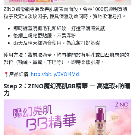
ZINO瞬滑霜專為改善肌膚表面而設，薈萃1000倍透明質酸
粒子及定位淡紋因子, 極具保濕功效同時，質地柔滑易推。
即時遮蓋明顯毛孔和細紋，打造平滑膚質感
後續上粉底更貼服、不易浮粉
雨天及晴天都適合使用，為底妝打好基礎
使用方法：妝前取適量，均勻推開於有毛孔或凹凸肌問題的
部位（額頭、鼻翼、下巴等），即時柔焦肌膚。
產品詳情:
http://bit.ly/3VOl4Md
Step 2：ZINO魔幻亮肌BB精華 － 高遮瑕+防曬
力