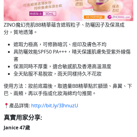
ZINO魔幻亮肌BB精華蘊含遮瑕粒子、防曬因子及保濕成
分，質地透薄。
遮瑕力極高，可修飾暗沉、痘印及膚色不均
具防曬效能SPF50 PA+++，晴天保護肌膚免受紫外線傷
害
保濕同時不厚重，適合敏感肌及香港高溫濕度
全天貼服不易脫妝，雨天同樣持久不花妝
使用方法：妝前底霜後，取適量BB精華點於額頭、鼻翼、下
巴、兩頰，再以手指或化妝海綿均勻推開。
產品詳情:
http://bit.ly/3IhnuzU
真實用家分享:
Janice 47歲