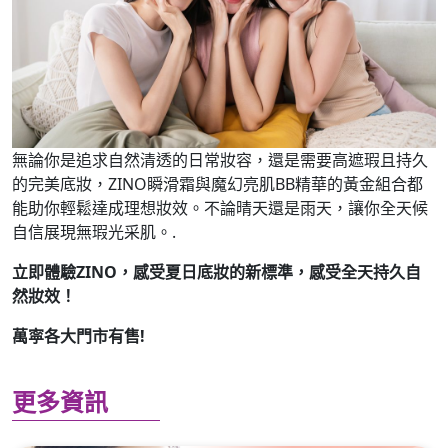
無論你是追求自然清透的日常妝容，還是需要高遮瑕且持久
的完美底妝，ZINO瞬滑霜與魔幻亮肌BB精華的黃金組合都
能助你輕鬆達成理想妝效。不論晴天還是雨天，讓你全天候
自信展現無瑕光采肌。.
立即體驗ZINO
，感受夏日底妝的新標準，感受全天持久自
然妝效！
萬寜各大門市有售!
更多資訊