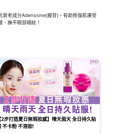
成分Adenosine(腺苷)，有助修復肌膚受
理、撫平眼部細紋！
【2步打造夏日無瑕妝感】晴天雨天 全日持久貼
服 不卡粉 不溶妝!