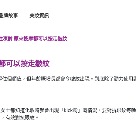
品牌故事
美妝資訊
p住凍齡 原來按摩都可以按走皺紋
摩都可以按走皺紋
p得住個顏值，但年齡嘅增長都會令皺紋出現。到底除了勤力使用
紋！
女士都知道化妝時就會出現「kick粉」嘅情況，要對抗眼紋每
合，有效對抗眼紋。