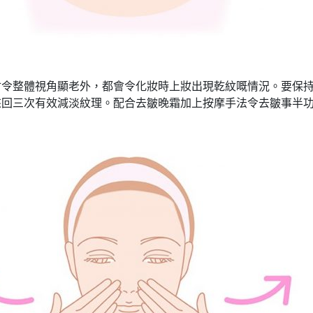
會令整體視角顯老外，都會令化妝時上妝出現乾紋嘅情況。要保
來回三次有效減淡紋理。配合去皺晚霜加上按摩手法令去皺事