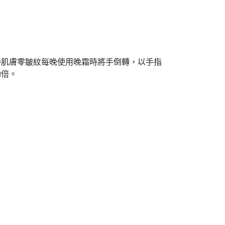
持肌膚零皺紋每晚使用晚霜時將手倒轉，以手指
半功倍。