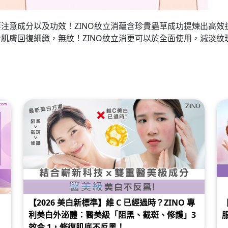
意成分以及功效！ZINO紋立消蘊含珍貴蟲草成功提煉出高效抗衰老
肌膚回復細緻，無紋！ZINO紋立消更可以於全面使用，減淡紋
【2026 美白新標準】維 C 已經過時？ZINO 專
利美白外泌體：醫美級「阻黑、截斑、修護」3
效合 1，修復肌底不反黑！