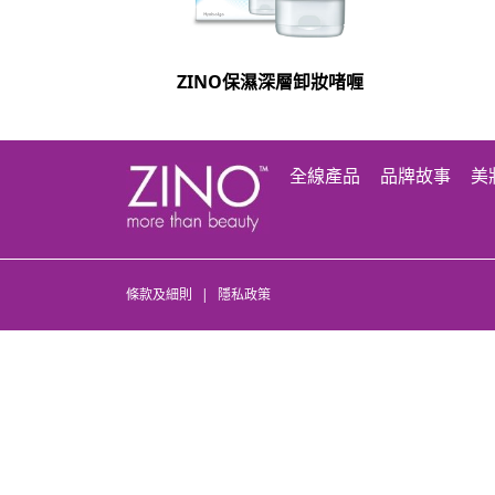
ZINO保濕深層卸妝啫喱
全線產品
品牌故事
美
條款及細則
|
隱私政策