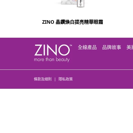
ZINO 晶鑽煥白提亮精華眼霜
全線產品
品牌故事
美
條款及細則
|
隱私政策