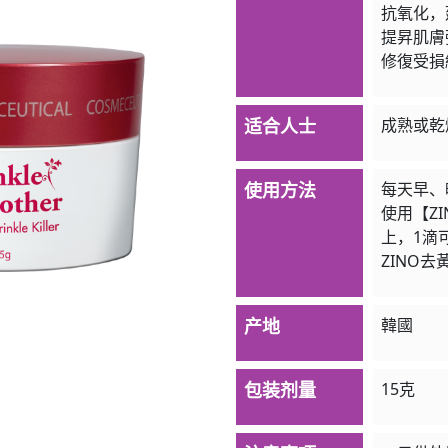
抗氧化，
提昇肌膚
修復受損
适合人士
成熟或乾
使用方法
每天早、
使用【Z
上，1滴
ZINO去
产地
韓國
包装剂量
15克