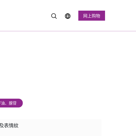
网上购物
籽油、腺苷
及表情紋