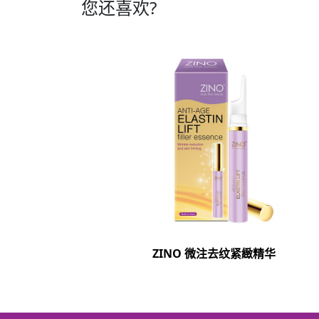
您还喜欢?
ZINO 微注去纹紧緻精华