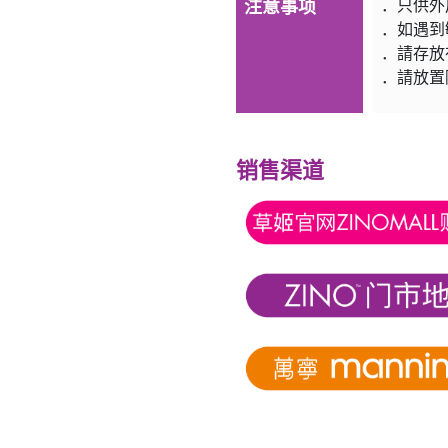
注意事项
．只供外
．如遇到
．請存
．請放置
销售渠道