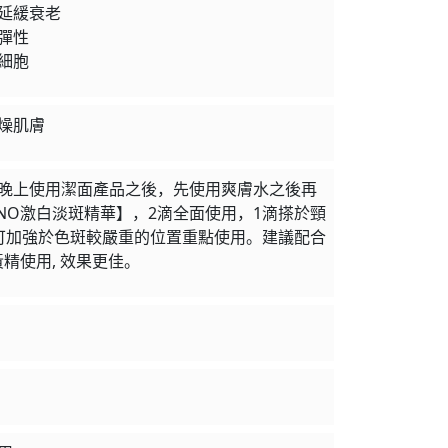
延緩衰老
彈性
細胞
燥肌膚
晚上使用潔面產品之後，先使用爽膚水之後再
INO激白淡斑精華】，2滴全面使用，1滴搽於頸
可加強於色斑較嚴重的位置重點使用。建議配合
黃精使用, 效果更佳。