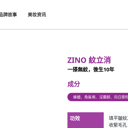
品牌故事
美妆资讯
ZINO 紋立消
一搽無紋，後生10年
成分
蜂蠟、角鯊烯、沒藥醇、向日葵
功效
填平皺紋
收緊毛孔