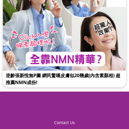
逆齡張新悅無P圖 網民驚嘆皮膚似20幾歲(內含素顏相) 超
推薦NMN成份!
Contact Us