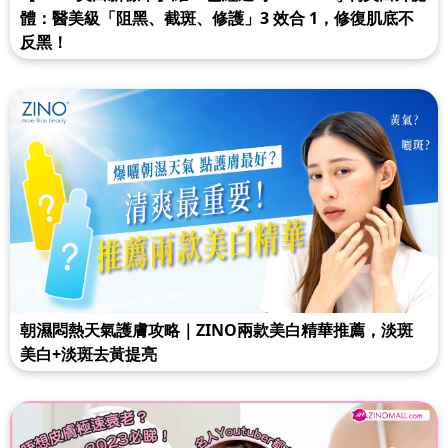
體：醫美級「阻黑、截斑、修護」3 效合 1，修復肌底不
反黑！
朝濕悶熱天氣護膚攻略｜ZINO兩款美白精華推薦，淡斑
美白+淡斑去黃提亮