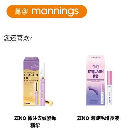
您还喜欢?
ZINO 微注去纹紧緻
ZINO 濃睫毛增長液
精华