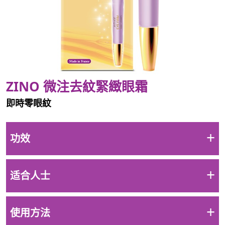
ZINO 微注去紋緊緻眼霜
即時零眼紋
+
功效
+
适合人士
+
使用方法