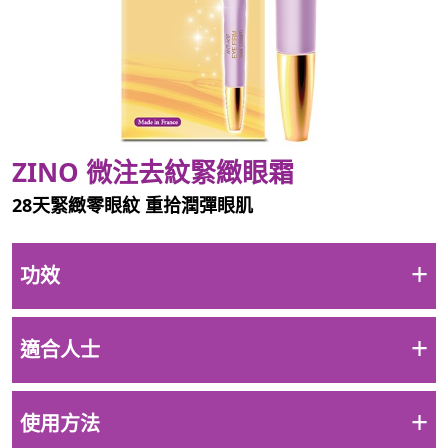
ZINO 微注去紋緊緻眼霜
28天緊緻零眼紋 重拾潤彈眼肌
+
功效
+
適合人士
+
使用方法